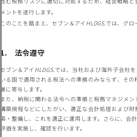
含む税務リスクに適切に対処するため、経営戦略と
メントを遂行します。
このことを踏まえ、セブン＆アイ
HLDGS.
では、グロ
法令遵守
セブン＆アイ
HLDGS.
では、当社および海外子会社を
いる国で適用される税法への準拠のみならず、その
展に寄与します。
また、納税に関わる法令への準拠と税務マネジメン
構築規程などにしたがい、適正な会計処理および財
築・整備し、これを適正に運用します。さらに、会
評価を実施し、確認を行います。