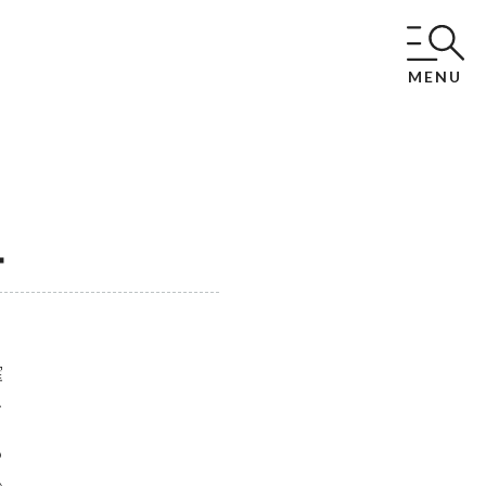
MENU
針
確
ガ
も