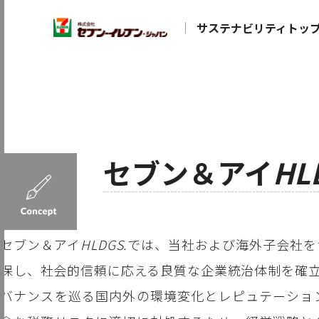
サステナビリティトッ
セブン＆アイ
HL
セブン＆アイ
HLDGS.
では、当社および海外子会社を
保し、社会的信頼に応える良質な企業統治体制を確
バナンスを巡る国内外の環境変化とレピュテーショ