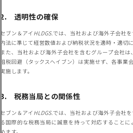
透明性の確保
セブン＆アイ
HLDGS.
では、当社および海外子会社を
内法に準じて経営数値および納税状況を適時・適切
また、当社および海外子会社を含むグループ会社は
租税回避（タックスヘイブン）は実施せず、各事業
実施します。
税務当局との関係性
セブン＆アイ
HLDGS.
では、当社および海外子会社を
る国際的な税務当局に誠意を持って対応することに
めます。