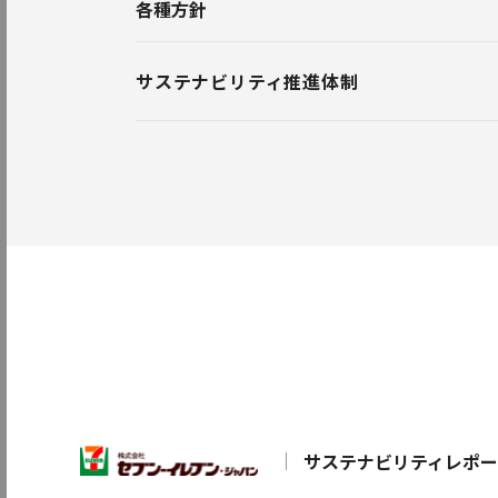
各種方針
セブン＆アイグループ企業行動指針
サステナビリティ推進体制
セブン＆アイグループ環境指針・環境規約
セブン＆アイグループ温暖化防止基本方針
環境宣言『GREEN CHALLENGE 2050』
セブン＆アイグループ自然資本に関する方針
セブン＆アイグループ持続可能な調達原則・
セブン＆アイグループ人権方針
セブン＆アイグループお取引先サステナブル
サステナビリティレポ
セブン＆アイグループ品質方針