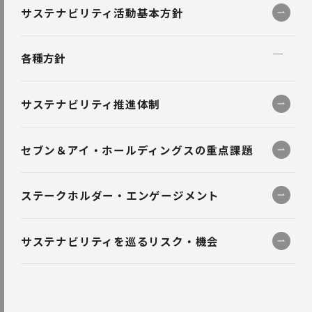
サステナビリティ活動基本方針
各種方針
セブン＆アイ・ホールディングス企業行動指針
サステナビリティ推進体制
環境指針・環境規約
セブン＆アイ・ホールディングスの重点課題
環境宣言『GREEN CHALLENGE 2050』
セブン＆アイ・ホールディングス自然資本に関する方針
ステークホルダー・エンゲージメント
セブン＆アイ・ホールディングス持続可能な調達原則・方針
サステナビリティを巡るリスク・機会
セブン＆アイ・ホールディングス人権方針
セブン＆アイ・ホールディングスお取引先サステナブル行動
指針
品質方針