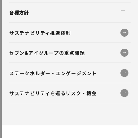
各種方針
セブン＆アイグループ企業行動指針
サステナビリティ推進体制
セブン＆アイグループ環境指針・環境規約
セブン&アイグループの重点課題
セブン＆アイグループ温暖化防止基本方針
環境宣言『GREEN CHALLENGE 2050』
ステークホルダー・エンゲージメント
セブン＆アイグループ自然資本に関する方針
サステナビリティを巡るリスク・機会
セブン＆アイグループ持続可能な調達原則・方針
セブン＆アイグループ人権方針
セブン＆アイグループお取引先サステナブル行動指針
セブン＆アイグループ品質方針