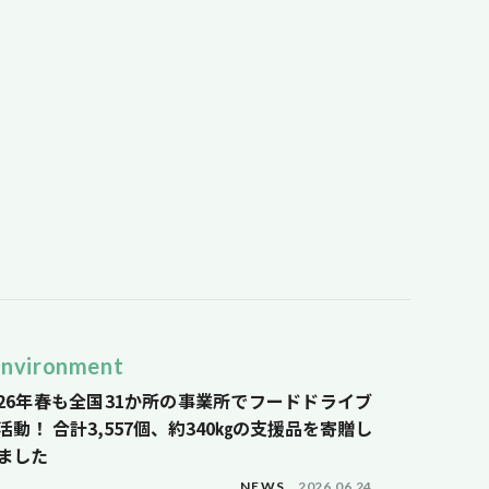
Environment
26年春も全国31か所の事業所でフードドライブ
活動！ 合計3,557個、約340㎏の支援品を寄贈し
ました
NEWS
2026.06.24