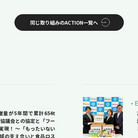
同じ取り組みのACTION一覧へ
量が5年間で累計654t
祉協議会との協定と「フー
実現！ 〜「もったいない
域の支え合いと食品ロス